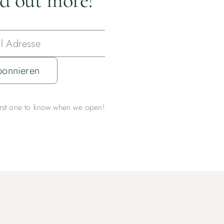
d out more!
onnieren
irst one to know when we open!