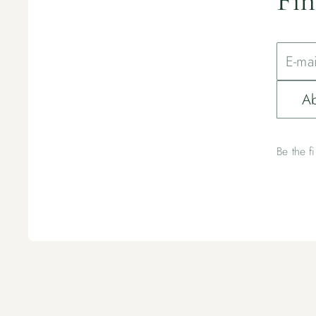
Fin
Ab
Be the f